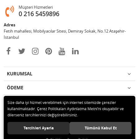
Müşteri Hizmetleri
0 216 5459896
Adres
Fetih mahallesi, Mobilyacılar Sitesi, Demiray Sokak, No.12 Ataşehir-
İstanbul
KURUMSAL
ÖDEME
İLETİŞİM
Size daha iyi hizmet verebilmek için internet sitemizde çerezler
kullanılmaktadır. Çerez Politikaları Aydınlatma Metni’ni okuyabilir ve
dilerseniz tercihlerinizi değiştirebilirsiniz.
© 2020 Leylek Mağazacılık Hizmetleri Ltd. Şti. Tüm hakları saklıdır.
Tercihleri Ayarla
Tümünü Kabul Et