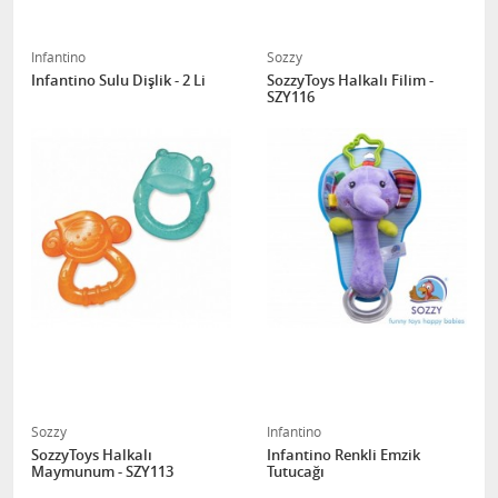
Infantino
Sozzy
Infantino Sulu Dişlik - 2 Li
SozzyToys Halkalı Filim -
SZY116
Sozzy
Infantino
SozzyToys Halkalı
Infantino Renkli Emzik
Maymunum - SZY113
Tutucağı