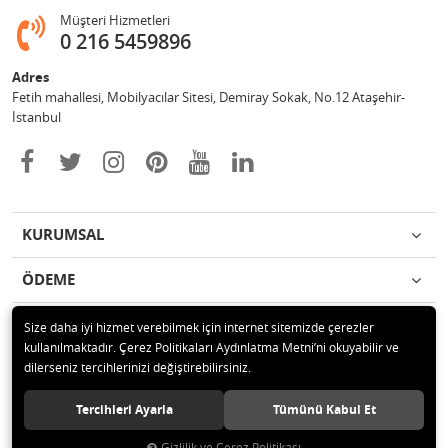
Müşteri Hizmetleri
0 216 5459896
Adres
Fetih mahallesi, Mobilyacılar Sitesi, Demiray Sokak, No.12 Ataşehir-
İstanbul
KURUMSAL
ÖDEME
İLETİŞİM
Size daha iyi hizmet verebilmek için internet sitemizde çerezler
kullanılmaktadır. Çerez Politikaları Aydınlatma Metni’ni okuyabilir ve
dilerseniz tercihlerinizi değiştirebilirsiniz.
© 2020 Leylek Mağazacılık Hizmetleri Ltd. Şti. Tüm hakları saklıdır.
Tercihleri Ayarla
Tümünü Kabul Et
Gizlilik ve Çerez Politikası