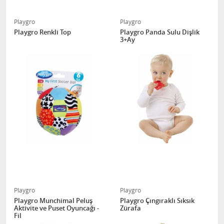
Playgro
Playgro
Playgro Renkli Top
Playgro Panda Sulu Dişlik
3+Ay
Playgro
Playgro
Playgro Munchimal Peluş
Playgro Çıngıraklı Sıksık
Aktivite ve Puset Oyuncağı -
Zürafa
Fil