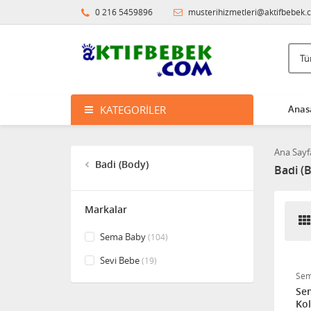
0 216 5459896
musterihizmetleri@aktifbebek.
KATEGORILER
Anas
Ana Sayf
Badi (Body)
Badi (
Markalar
Sema Baby
(104)
Sevi Bebe
(19)
Sem
Sem
Kol