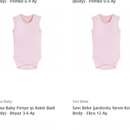
dy) - Pembe 6-9 Ay
(Body) - Pembe 0-6 Ay
a Baby
Sevi Bebe
a Baby Penye ip Askılı Badi
Sevi Bebe Şardonlu Yarım Ko
dy) - Beyaz 3-6 Ay
Body - Ekru 12 Ay