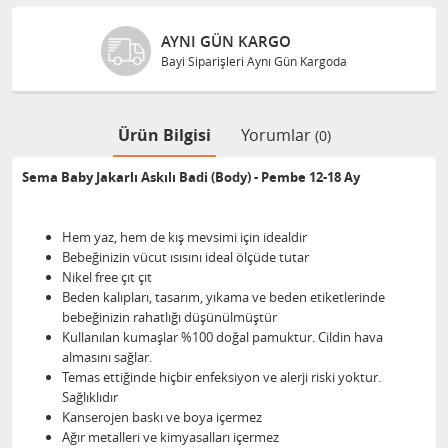
AYNI GÜN KARGO
Bayi Siparişleri Aynı Gün Kargoda
Ürün Bilgisi
Yorumlar
(0)
Sema Baby Jakarlı Askılı Badi (Body) - Pembe 12-18 Ay
Hem yaz, hem de kış mevsimi için idealdir
Bebeğinizin vücut ısısını ideal ölçüde tutar
Nikel free çıt çıt
Beden kalıpları, tasarım, yıkama ve beden etiketlerinde
bebeğinizin rahatlığı düşünülmüştür
Kullanılan kumaşlar %100 doğal pamuktur. Cildin hava
almasını sağlar.
Temas ettiğinde hiçbir enfeksiyon ve alerji riski yoktur.
Sağlıklıdır
Kanserojen baskı ve boya içermez
Ağır metalleri ve kimyasalları içermez