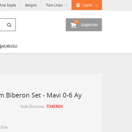
Ana Sayfa
İletişim
Türk Lirası
Üyelik
0
Sepetim
AŞVURUSU
 Biberon Set - Mavi 0-6 Ay
Stok Durumu
TÜKENDİ
 Ekle