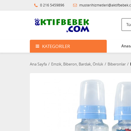
0 216 5459896
musterihizmetleri@aktifbebek.
KATEGORILER
Anas
Ana Sayfa
Emzik, Biberon, Bardak, Önlük
Biberonlar