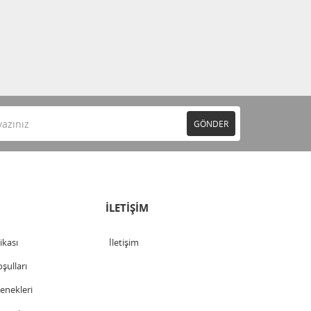
GÖNDER
İLETİŞİM
tikası
İletişim
şulları
nekleri