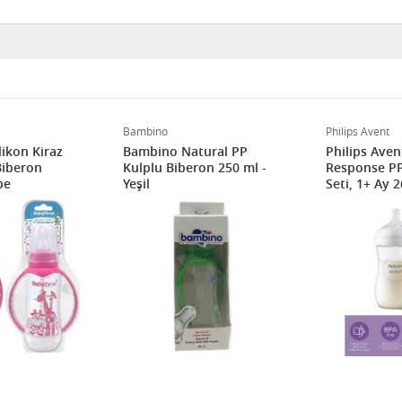
Bambino
Philips Avent
likon Kiraz
Bambino Natural PP
Philips Aven
Biberon
Kulplu Biberon 250 ml -
Response PP 
be
Yeşil
Seti, 1+ Ay 
SYC903/02