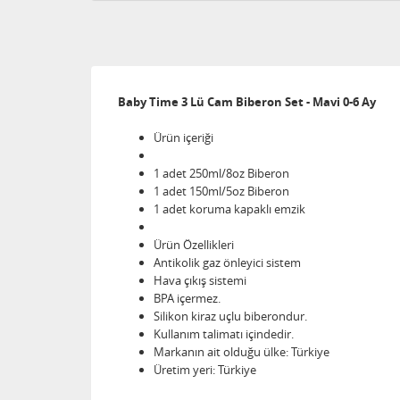
Baby Time 3 Lü Cam Biberon Set - Mavi 0-6 Ay
Ürün içeriği
1 adet 250ml/8oz Biberon
1 adet 150ml/5oz Biberon
1 adet koruma kapaklı emzik
Ürün Özellikleri
Antikolik gaz önleyici sistem
Hava çıkış sistemi
BPA içermez.
Silikon kiraz uçlu biberondur.
Kullanım talimatı içindedir.
Markanın ait olduğu ülke: Türkiye
Üretim yeri: Türkiye