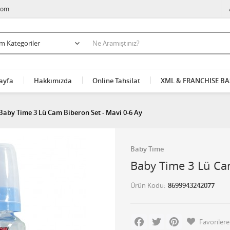
com
ayfa
Hakkımızda
Online Tahsilat
XML & FRANCHISE B
Baby Time 3 Lü Cam Biberon Set - Mavi 0-6 Ay
Baby Time
Baby Time 3 Lü Cam
Ürün Kodu
8699943242077
Facebook
Twitter
Pinterest
Favorilere