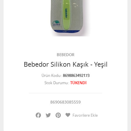
BEBEDOR
Bebedor Silikon Kaşık - Yeşil
Ürün Kodu
8698863492173
Stok Durumu
TÜKENDİ
8690683085559
Facebook
Twitter
Pinterest
Favorilere Ekle