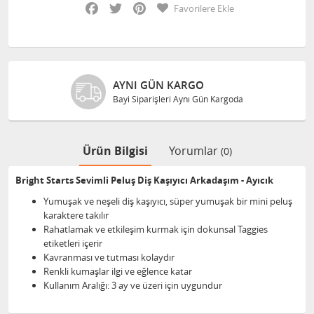
Facebook
Twitter
Pinterest
Favorilere Ekle
AYNI GÜN KARGO
Bayi Siparişleri Aynı Gün Kargoda
Ürün Bilgisi
Yorumlar
(0)
Bright Starts Sevimli Peluş Diş Kaşıyıcı Arkadaşım - Ayıcık
Yumuşak ve neşeli diş kaşıyıcı, süper yumuşak bir mini peluş
karaktere takılır
Rahatlamak ve etkileşim kurmak için dokunsal Taggies
etiketleri içerir
Kavranması ve tutması kolaydır
Renkli kumaşlar ilgi ve eğlence katar
Kullanım Aralığı: 3 ay ve üzeri için uygundur