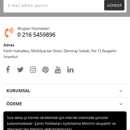
GÖNDER
Müşteri Hizmetleri
0 216 5459896
Adres
Fetih mahallesi, Mobilyacılar Sitesi, Demiray Sokak, No.12 Ataşehir-
İstanbul
KURUMSAL
ÖDEME
İLETİŞİM
Size daha iyi hizmet verebilmek için internet sitemizde çerezler
kullanılmaktadır. Çerez Politikaları Aydınlatma Metni’ni okuyabilir ve
dilerseniz tercihlerinizi değiştirebilirsiniz.