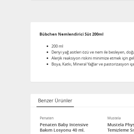
Bübchen Nemlendirici Süt 200ml
200 ml
Deriyi yağ asitleri özü ve nem ile besleyen, doğ
Alerjik reaksiyon riskini minimize etmek için geli
Boya, Katkı, Mineral Yağlar ve pastorizasyon i
Benzer Ürünler
Penaten
Mustela
y Hassas
Penaten Baby Intensive
Mustela Phy
 Bebek Sütü
Bakım Losyonu 40 ml.
Temizleme Sı