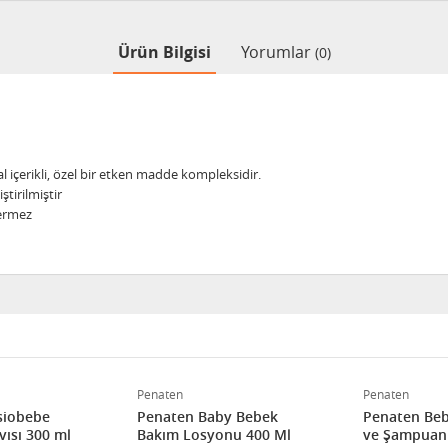
Ürün Bilgisi
Yorumlar
(0)
al içerikli, özel bir etken madde kompleksidir.
ştirilmiştir
çermez
Penaten
Penaten
siobebe
Penaten Baby Bebek
Penaten Beb
vısı 300 ml
Bakım Losyonu 400 Ml
ve Şampuan