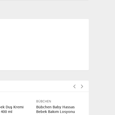
BÜBCHEN
Hipp
ek Duş Kremi
Bübchen Baby Hassas
Hipp Babysa
 400 ml
Bebek Bakım Losyonu
Yıkama Köp