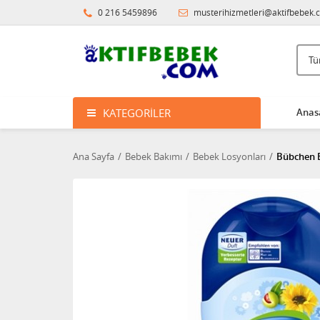
0 216 5459896
musterihizmetleri@aktifbebek.
KATEGORILER
Anas
Ana Sayfa
Bebek Bakımı
Bebek Losyonları
Bübchen 