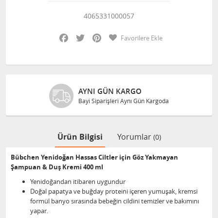
4065331000057
Facebook
Twitter
Pinterest
Favorilere Ekle
AYNI GÜN KARGO
Bayi Siparişleri Aynı Gün Kargoda
Ürün Bilgisi
Yorumlar
(0)
Bübchen Yenidoğan Hassas Ciltler için Göz Yakmayan
Şampuan & Duş Kremi 400 ml
Yenidoğandan itibaren uygundur
Doğal papatya ve buğday proteini içeren yumuşak, kremsi
formül banyo sırasında bebeğin cildini temizler ve bakımını
yapar.