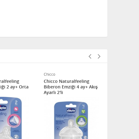
Chicco
Chicco
alfeeling
Chicco Naturalfeeling
Chicco Natu
ği 2 ay+ Orta
Biberon Emziği 4 ay+ Akış
Biberon Emz
Ayarlı 2'li
Normal Akış