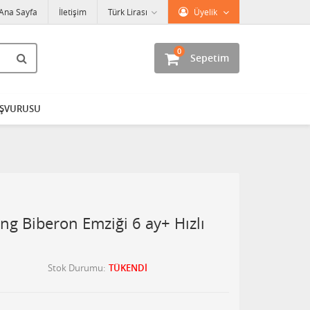
Ana Sayfa
İletişim
Türk Lirası
Üyelik
0
Sepetim
AŞVURUSU
ng Biberon Emziği 6 ay+ Hızlı
Stok Durumu
TÜKENDİ