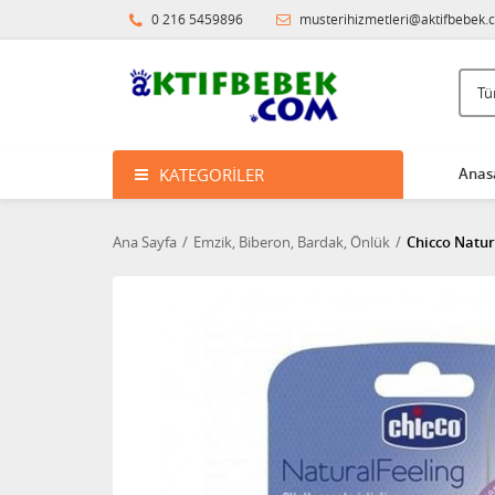
0 216 5459896
musterihizmetleri@aktifbebek.
KATEGORILER
Anas
Ana Sayfa
Emzik, Biberon, Bardak, Önlük
Chicco Natura