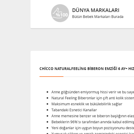
DÜNYA MARKALARI
Bütün Bebek Markaları Burada
CHICCO NATURALFEELING BIBERON EMZIĞI 6 AY+ HIZL
Anne göğsünden emiyormuş hissi verir ve bu sayed
Natural Feeling Biberonlar için çift anti kolik sis
Maksimum esneklik ve bükülebilirlik sağlar
Tabandaki Esnetici Kanallar
Anne memesine benzer ve biberon başlığının elastik
Bebeklerin 96%'sı tarafından anında kabul edilmiş
Yeni doğanlar için uygun boyun pozisyonunu dest
Yumuşak silikon ve emzik zeminindeki esnetici ka