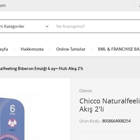
com
ayfa
Hakkımızda
Online Tahsilat
XML & FRANCHISE B
lfeeling Biberon Emziği 6 ay+ Hızlı Akış 2'li
Chicco
Chicco Naturalfeeli
Akış 2'li
Ürün Kodu
8058664008254