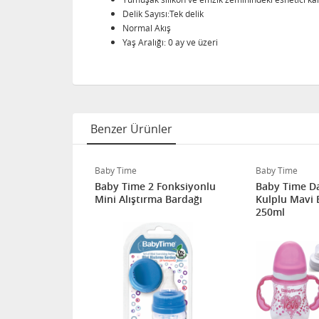
Delik Sayısı:Tek delik
Normal Akış
Yaş Aralığı: 0 ay ve üzeri
Benzer Ürünler
Baby Time
Baby Time
lfeeling
Baby Time 2 Fonksiyonlu
Baby Time D
i 0 ay+
Mini Alıştırma Bardağı
Kulplu Mavi 
ekli
250ml