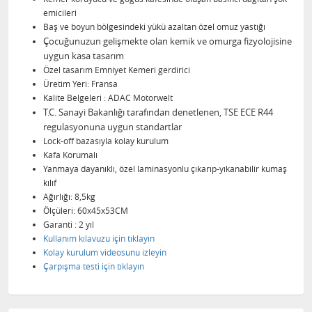
emicileri
Baş ve boyun bölgesindeki yükü azaltan özel omuz yastığı
Çocuğunuzun gelişmekte olan kemik ve omurga fizyolojisine
uygun kasa tasarım
Özel tasarım Emniyet Kemeri gerdirici
Üretim Yeri: Fransa
Kalite Belgeleri : ADAC Motorwelt
T.C. Sanayi Bakanlığı tarafından denetlenen, TSE ECE R44
regulasyonuna uygun standartlar
Lock-off bazasıyla kolay kurulum
Kafa Korumalı
Yanmaya dayanıklı, özel laminasyonlu çıkarıp-yıkanabilir kumaş
kılıf
Ağırlığı: 8,5kg
Ölçüleri: 60x45x53CM
Garanti : 2 yıl
Kullanım kılavuzu için tıklayın
Kolay kurulum videosunu izleyin
Çarpışma testi için tıklayın