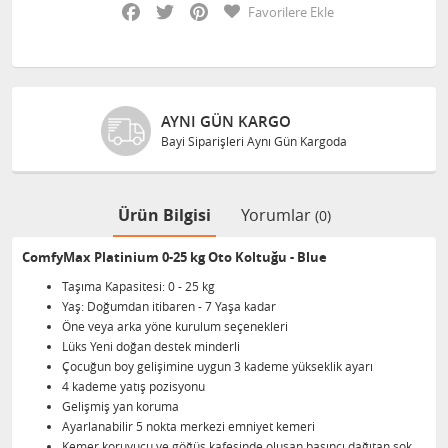
Facebook
Twitter
Pinterest
Favorilere Ekle
AYNI GÜN KARGO
Bayi Siparişleri Aynı Gün Kargoda
Ürün Bilgisi
Yorumlar
(0)
ComfyMax Platinium 0-25 kg Oto Koltuğu - Blue
Taşıma Kapasitesi: 0 - 25 kg
Yaş: Doğumdan itibaren - 7 Yaşa kadar
Öne veya arka yöne kurulum seçenekleri
Lüks Yeni doğan destek minderli
Çocuğun boy gelişimine uygun 3 kademe yükseklik ayarı
4 kademe yatış pozisyonu
Gelişmiş yan koruma
Ayarlanabilir 5 nokta merkezi emniyet kemeri
Kemer koruyucu ve göğüs kafesinde oluşan basıncı dağıtan şok