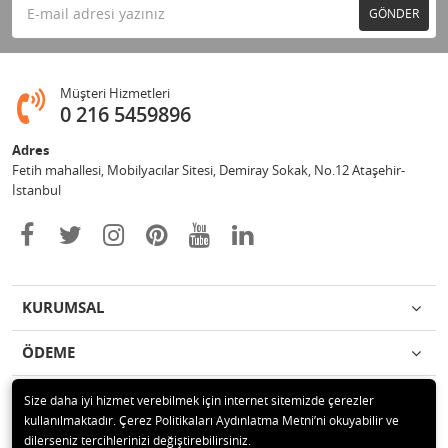
GÖNDER
Müşteri Hizmetleri
0 216 5459896
Adres
Fetih mahallesi, Mobilyacılar Sitesi, Demiray Sokak, No.12 Ataşehir-
İstanbul
KURUMSAL
ÖDEME
İLETİŞİM
Size daha iyi hizmet verebilmek için internet sitemizde çerezler
kullanılmaktadır. Çerez Politikaları Aydınlatma Metni’ni okuyabilir ve
dilerseniz tercihlerinizi değiştirebilirsiniz.