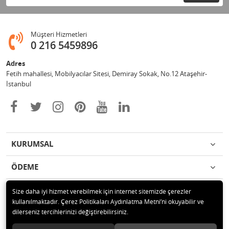
Müşteri Hizmetleri
0 216 5459896
Adres
Fetih mahallesi, Mobilyacılar Sitesi, Demiray Sokak, No.12 Ataşehir-
İstanbul
KURUMSAL
ÖDEME
İLETİŞİM
Size daha iyi hizmet verebilmek için internet sitemizde çerezler
kullanılmaktadır. Çerez Politikaları Aydınlatma Metni’ni okuyabilir ve
dilerseniz tercihlerinizi değiştirebilirsiniz.
© 2020 Leylek Mağazacılık Hizmetleri Ltd. Şti. Tüm hakları saklıdır.