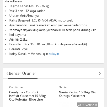
da kullanım
• Taşıma Kapasitesi: 15 - 36 kg
• Yaş: 3 den - 12 Yaşa kadar
• Üretim Yeri: Almanya
• Kalite Belgeleri : ECE R44/04, ADAC motorwelt
• Ayarlanabilir 3 nokta merkezi emniyet kemer adaptörü
• Yanmaya dayanıklı çıkarıp-yıkanabilir Hi-tech pedli kumaş kılıf
• Kol dayama
• Ağırlığı: 2.5kg
• Boyutları: 36 x 36 x 10 cm (18cm kol dayama yüksekliği)
• Garanti : 2 yıl
• Kolay Kurulum Videosu için
tıklayın...
Benzer Ürünler
Comfymax
Nania
Comfymax Comfort
Nania Racing 15-36kg Oto
Isofixli Yükseltici 15-36kg
Koltuğu Yükseltici
Oto Koltuğu - Blue Line
24 AY GARANTI