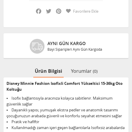
Facebook
Twitter
Pinterest
Favorilere Ekle
AYNI GÜN KARGO
Bayi Siparişleri Aynı Gün Kargoda
Ürün Bilgisi
Yorumlar
(0)
Disney Minnie Fashion Isofixli Comfort Yükseltici 15-36kg Oto
Koltuğu
• Isofix bağlantısıyla aracınıza kolayca sabitlenir. Maksimum
güvenlik sağlar
• Dayanıklı yapısı, yumuşak ekstra pedler ve anatomik tasarımı
çocuğunuzun arabada güvenli ve konforlu seyahat etmesini sağlar
• Pratik ve hafiftir
• Kullanılmadığı zaman içeri geçen bağlantılarla Isofixsiz arabalarda