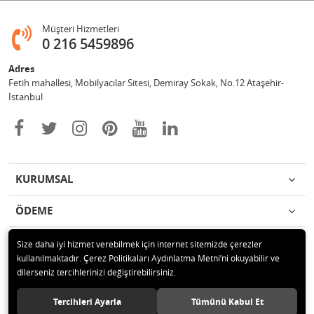
Müşteri Hizmetleri
0 216 5459896
Adres
Fetih mahallesi, Mobilyacılar Sitesi, Demiray Sokak, No.12 Ataşehir-
İstanbul
KURUMSAL
ÖDEME
İLETİŞİM
Size daha iyi hizmet verebilmek için internet sitemizde çerezler
kullanılmaktadır. Çerez Politikaları Aydınlatma Metni’ni okuyabilir ve
dilerseniz tercihlerinizi değiştirebilirsiniz.
© 2020 Leylek Mağazacılık Hizmetleri Ltd. Şti. Tüm hakları saklıdır.
Tercihleri Ayarla
Tümünü Kabul Et