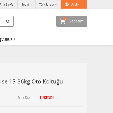
Ana Sayfa
İletişim
Türk Lirası
Üyelik
0
Sepetim
AŞVURUSU
se 15-36kg Oto Koltuğu
Stok Durumu
TÜKENDİ