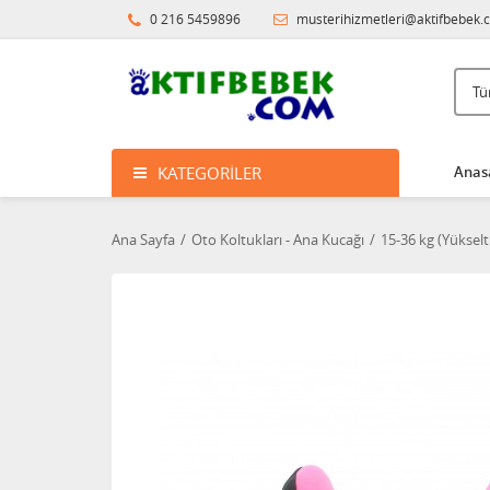
0 216 5459896
musterihizmetleri@aktifbebek.
KATEGORILER
Anas
Ana Sayfa
Oto Koltukları - Ana Kucağı
15-36 kg (Yükselti