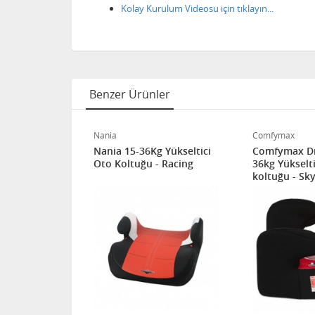
Kolay Kurulum Videosu için tıklayın...
Benzer Ürünler
Nania
Comfymax
fixli
Nania 15-36Kg Yükseltici
Comfymax D
-36kg Oto
Oto Koltuğu - Racing
36kg Yükselti
nting
koltuğu - Sk
24 AY GARANTI