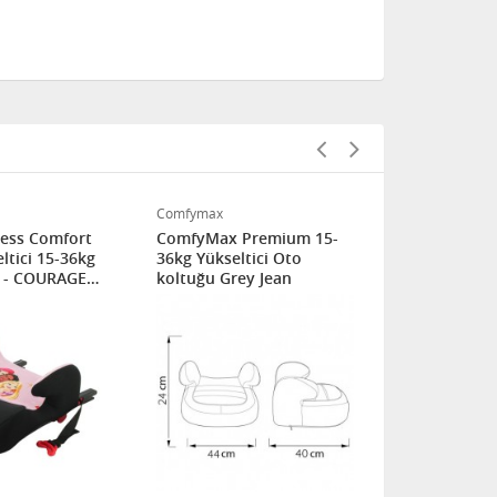
Comfymax
Disney
cess Comfort
ComfyMax Premium 15-
Disney Dre
eltici 15-36kg
36kg Yükseltici Oto
Oto Koltuğu 
u - COURAGE
koltuğu Grey Jean
Frozen II