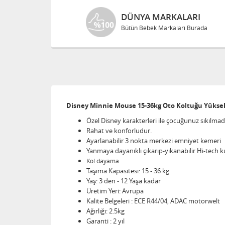
DÜNYA MARKALARI
Bütün Bebek Markaları Burada
Disney Minnie Mouse 15-36kg Oto Koltuğu Yüksel
Özel Disney karakterleri ile çocuğunuz sıkılma
Rahat ve konforludur.
Ayarlanabilir 3 nokta merkezi emniyet kemeri
Yanmaya dayanıklı çıkarıp-yıkanabilir Hi-tech k
Kol dayama
Taşıma Kapasitesi: 15 - 36 kg
Yaş: 3 den - 12 Yaşa kadar
Üretim Yeri: Avrupa
Kalite Belgeleri : ECE R44/04, ADAC motorwelt
Ağırlığı: 2.5kg
Garanti : 2 yıl