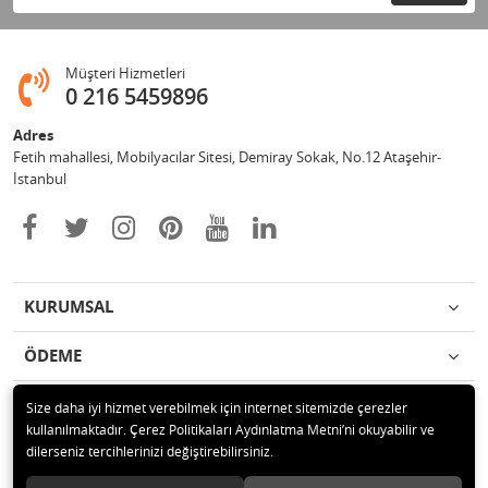
Müşteri Hizmetleri
0 216 5459896
Adres
Fetih mahallesi, Mobilyacılar Sitesi, Demiray Sokak, No.12 Ataşehir-
İstanbul
KURUMSAL
ÖDEME
İLETİŞİM
Size daha iyi hizmet verebilmek için internet sitemizde çerezler
kullanılmaktadır. Çerez Politikaları Aydınlatma Metni’ni okuyabilir ve
dilerseniz tercihlerinizi değiştirebilirsiniz.
© 2020 Leylek Mağazacılık Hizmetleri Ltd. Şti. Tüm hakları saklıdır.