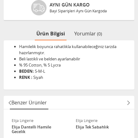
AYNI GÜN KARGO
Bayi Siparişleri Aynı Gün Kargoda
Ürün Bilgisi
Yorumlar
(0)
Hamilelik boyunca rahatlıkla kullanabileceğiniz tarzda
hazırlanmıştır.
Beli lastikli ve belden ayarlanabilir
% 95 Cotton, % 5 Lycra
BEDEN:
S-M-L
RENK :
Siyah
Benzer Ürünler
Elija Lingerie
Elija Lingerie
Elija Dantelli Hamile
Elija Tek Sabahlık
Gecelik