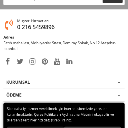
Müşteri Hizmetleri
0 216 5459896
Adres
Fetih mahallesi, Mobilyacılar Sitesi, Demiray Sokak, No.12 Ataşehir-
İstanbul
KURUMSAL
ÖDEME
İLETİŞİM
Size daha iyi hizmet verebilmek için internet sitemizde çerezler
kullanılmaktadır. Çerez Politikaları Aydınlatma Metni’ni okuyabilir ve
dilerseniz tercihlerinizi değiştirebilirsiniz.
© 2020 Leylek Mağazacılık Hizmetleri Ltd. Şti. Tüm hakları saklıdır.