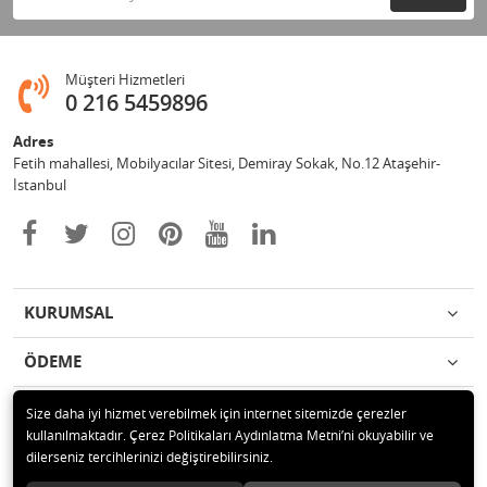
Müşteri Hizmetleri
0 216 5459896
Adres
Fetih mahallesi, Mobilyacılar Sitesi, Demiray Sokak, No.12 Ataşehir-
İstanbul
KURUMSAL
ÖDEME
İLETİŞİM
Size daha iyi hizmet verebilmek için internet sitemizde çerezler
kullanılmaktadır. Çerez Politikaları Aydınlatma Metni’ni okuyabilir ve
dilerseniz tercihlerinizi değiştirebilirsiniz.
© 2020 Leylek Mağazacılık Hizmetleri Ltd. Şti. Tüm hakları saklıdır.