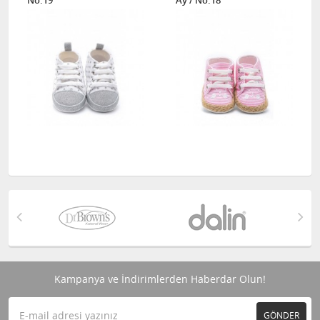
No.19
Ay / No.18
Kampanya ve İndirimlerden Haberdar Olun!
GÖNDER