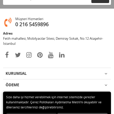
Müşteri Hizmetleri
0 216 5459896
Adres
Fetih mahallesi, Mobilyacılar Sitesi, Demiray Sokak, No.12 Ataşehir-
İstanbul
KURUMSAL
ÖDEME
İLETİŞİM
Size daha iyi hizmet verebilmek için internet sitemizde çerezler
kullanılmaktadır. Çerez Politikaları Aydınlatma Metni’ni okuyabilir ve
dilerseniz tercihlerinizi değiştirebilirsiniz.
© 2020 Leylek Mağazacılık Hizmetleri Ltd. Şti. Tüm hakları saklıdır.