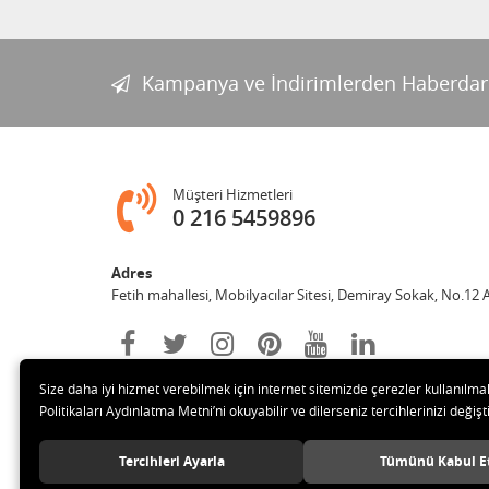
Reflü Yatağı
Kampanya ve İndirimlerden Haberdar
Pierre Cardin 3'lü Çamaşır
Yıkama Filesi
Sozzy Toys Neşeli Banyo
Müşteri Hizmetleri
Oyuncakları Sevimli
0 216 5459896
Hayvanlar 5'li
Adres
Sema Baby Yatak Cibinliği
Fetih mahallesi, Mobilyacılar Sitesi, Demiray Sokak, No.12 
Pierre Cardin Bornoz Seti -
Size daha iyi hizmet verebilmek için internet sitemizde çerezler kullanılma
Ekru
Politikaları Aydınlatma Metni’ni okuyabilir ve dilerseniz tercihlerinizi değişti
Tercihleri Ayarla
Tümünü Kabul E