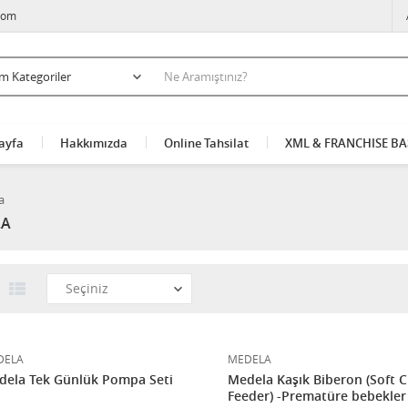
com
ayfa
Hakkımızda
Online Tahsilat
XML & FRANCHISE B
a
LA
DELA
MEDELA
dela Tek Günlük Pompa Seti
Medela Kaşık Biberon (Soft 
Feeder) -Prematüre bebekler 