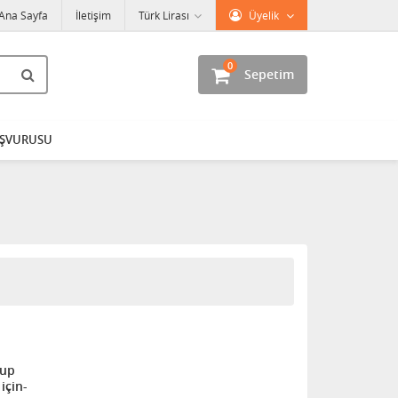
Ana Sayfa
İletişim
Türk Lirası
Üyelik
0
Sepetim
AŞVURUSU
Cup
için-