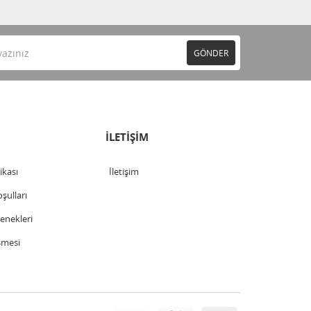
GÖNDER
İLETİŞİM
tikası
İletişim
şulları
nekleri
şmesi