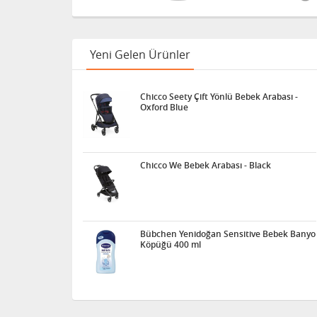
Sema Baby Yatak Cibinliği
Yeni Gelen Ürünler
Pierre Cardin Bornoz Seti -
Ekru
Chicco Seety Çift Yönlü Bebek Arabası -
Oxford Blue
Sema Baby Eko Banyo
Küvet Filesi
8682476853070
Chicco We Bebek Arabası - Black
Pierre Cardin Bebek Banyo
Küvet Filesi
Bübchen Yenidoğan Sensitive Bebek Banyo
Köpüğü 400 ml
Safety Vatuzlu Bebek Dikiz
Aynası
Pierre Cardin Maxi Bebek