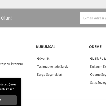
 Olun!
KURUMSAL
ÖDEME
Güvenlik
Gizlilik Poli
Ataşehir-İstanbul
Teslimat ve İade Şartları
Kullanım Ko
Kargo Seçenekleri
Ödeme Seçe
Satış Sözle
ktadır. Çerez
rebilirsiniz.
t