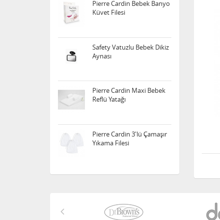
Pierre Cardin Bebek Banyo
Küvet Filesi
Safety Vatuzlu Bebek Dikiz
Aynası
Pierre Cardin Maxi Bebek
Reflü Yatağı
Pierre Cardin 3'lü Çamaşır
Yıkama Filesi
Sozzy Toys Neşeli Banyo
Oyuncakları Sevimli
Hayvanlar 5'li