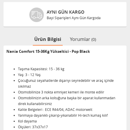
RGO
GÜVENLI ALIŞVERI
ynı Gün Kargoda
XML ve Dropship de 15 yı
Ürün Bilgisi
Yorumlar
(0)
Nania Comfort 15-36Kg Yükseltici - Pop Black
Taşıma Kapasitesi: 15 - 36 kg
Yaş: 3 - 12 Yaş
Çocuğunuz seyahatlerde dışarıyı seyredebilir ve araç içinde
sıkılmaz
Otomobilinize 3 nokta emniyet kemeri ile monte edilir
Otomobilinizin arka koltuğuna başka bir aparat kullanmadan
direk kullanabilirsiniz
Kalite Belgeleri : ECE R44/04, ADAC motorwelt
Yanmaya dayanıklı çıkarıp-yıkanabilir Hi-tech kumaş kılıf
Kol dayama
Ölçüleri: 37x37x17