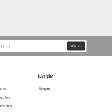
GÖNDER
İLETİŞİM
tikası
İletişim
şulları
nekleri