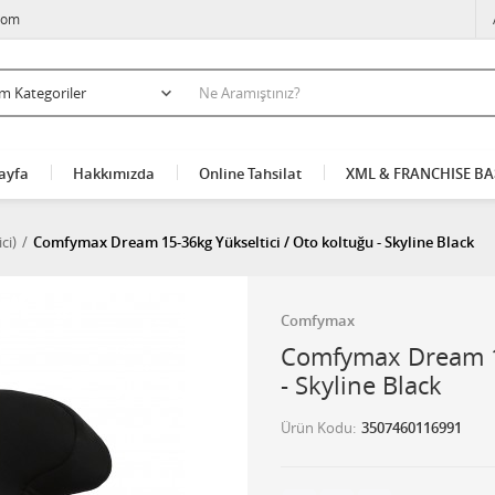
com
ayfa
Hakkımızda
Online Tahsilat
XML & FRANCHISE B
ci)
Comfymax Dream 15-36kg Yükseltici / Oto koltuğu - Skyline Black
Comfymax
Comfymax Dream 15
- Skyline Black
Ürün Kodu
3507460116991