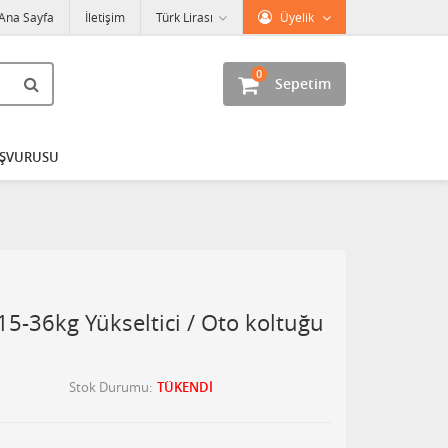
Ana Sayfa
İletişim
Türk Lirası
Üyelik
0
Sepetim
AŞVURUSU
-36kg Yükseltici / Oto koltuğu
Stok Durumu
TÜKENDİ