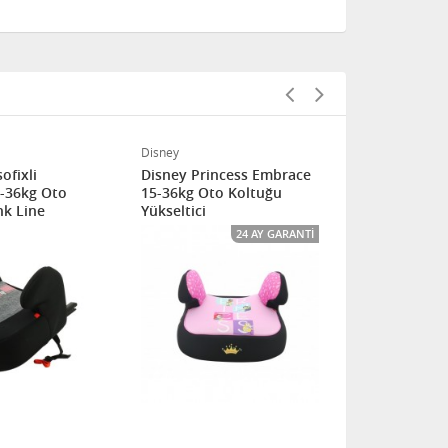
Disney
Nania
ofixli
Disney Princess Embrace
Nania Drea
5-36kg Oto
15-36kg Oto Koltuğu
36kg Yükselt
nk Line
Yükseltici
koltuğu - R
24 AY GARANTI