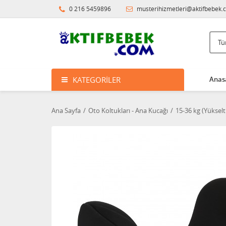
0 216 5459896
musterihizmetleri@aktifbebek.
KATEGORILER
Anas
Ana Sayfa
Oto Koltukları - Ana Kucağı
15-36 kg (Yükselti