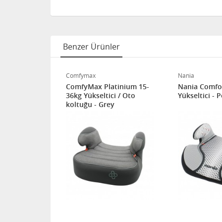
Benzer Ürünler
Comfymax
Nania
t Isofixli
ComfyMax Platinium 15-
Nania Comfo
-36kg Oto
36kg Yükseltici / Oto
Yükseltici - 
en II
koltuğu - Grey
24 AY GARANTI