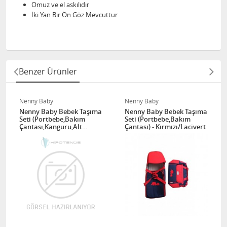
Omuz ve el askılıdır
İki Yan Bir Ön Göz Mevcuttur
Benzer Ürünler
Nenny Baby
Nenny Baby
Nenny Baby Bebek Taşıma
Nenny Baby Bebek Taşıma
Seti (Portbebe,Bakım
Seti (Portbebe,Bakım
Çantası,Kanguru,Alt
Çantası) - Kırmızı/Lacivert
Açma) - Kırmızı/Lacivert
Ayıcık