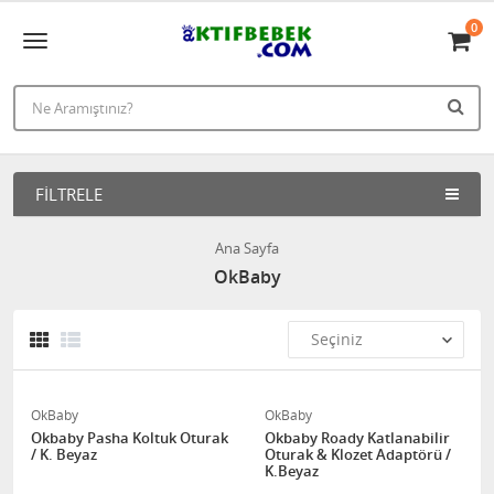
0
FILTRELE
Ana Sayfa
OkBaby
OkBaby
OkBaby
Okbaby Pasha Koltuk Oturak
Okbaby Roady Katlanabilir
/ K. Beyaz
Oturak & Klozet Adaptörü /
K.Beyaz