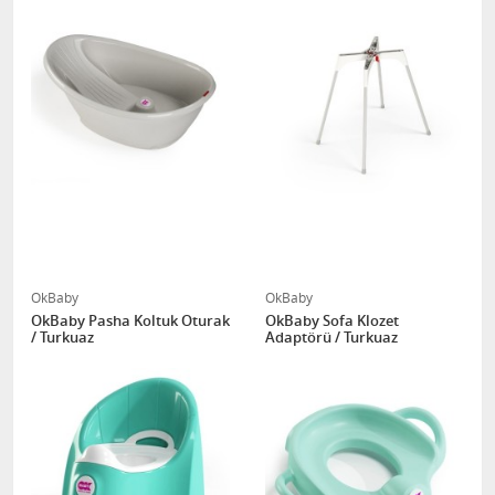
OkBaby
OkBaby
OkBaby Pasha Koltuk Oturak
OkBaby Sofa Klozet
/ Turkuaz
Adaptörü / Turkuaz