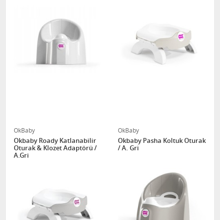
OkBaby
OkBaby
Okbaby Roady Katlanabilir
Okbaby Pasha Koltuk Oturak
Oturak & Klozet Adaptörü /
/ A. Gri
A.Gri