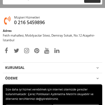
Müşteri Hizmetleri
0 216 5459896
Adres
Fetih mahallesi, Mobilyacılar Sitesi, Demiray Sokak, No.12 Ataşehir-
İstanbul
KURUMSAL
ÖDEME
İLETİŞİM
Size daha iyi hizmet verebilmek için internet sitemizde çerezler
kullanılmaktadır. Çerez Politikaları Aydınlatma Metni’ni okuyabilir ve
dilerseniz tercihlerinizi değiştirebilirsiniz.
© 2020 Leylek Mağazacılık Hizmetleri Ltd. Şti. Tüm hakları saklıdır.