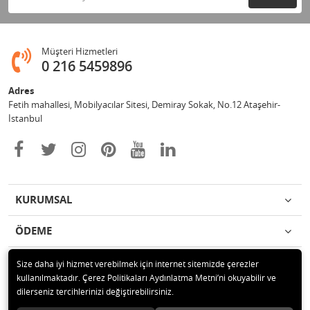
Müşteri Hizmetleri
0 216 5459896
Adres
Fetih mahallesi, Mobilyacılar Sitesi, Demiray Sokak, No.12 Ataşehir-
İstanbul
KURUMSAL
ÖDEME
İLETİŞİM
Size daha iyi hizmet verebilmek için internet sitemizde çerezler
kullanılmaktadır. Çerez Politikaları Aydınlatma Metni’ni okuyabilir ve
dilerseniz tercihlerinizi değiştirebilirsiniz.
© 2020 Leylek Mağazacılık Hizmetleri Ltd. Şti. Tüm hakları saklıdır.