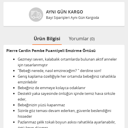
AYNI GÜN KARGO
Bayi Siparişleri Aynı Gün Kargoda
Ürün Bilgisi
Yorumlar
(0)
Pierre Cardin Pembe Puantiyeli Emzirme Örtüsü
Gezmeyi seven, kalabalık ortamlarda bulunan aktif anneler
için tasarlanmıştır
"Bebeği nerede, nasıl emzireceğim? " derdine son!
Geniş kaplama özelliğiyle her ortamda bebeğiniz rahatlıkla
emzirilebilir
Bebeğiniz de emmeye kolayca odaklanır
Destekli yaka sayesinde önlüğün içinde temiz hava sirküle
eder,
Bebeğinizin yüzü kapanmaz
Sizinle göz teması devam ederken, güvenle beslendiğini
hisseder
Pazlanmaz çelik tokalı boyun askısı rahatlıkla ayarlanabilir
,
örtü kayıp düşmez