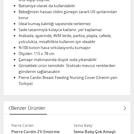
Battaniye olarak da kullanılabilir
Bebeğinizin hassas cildini güneşin zararlı UV ışınlarından
korur
İdeal kumaş kalınlığı sayesinde terletmez
Sade tasarımıyla kolayca katlanır, yer kaplamaz
Arabada, işyerinde, AVM lerde, parkta, plajda, cafede,
yolculukta, misafirlikte kullanım için idealdir
%100 koton hava sirkülasyonlu kumaştır
Ölçüleri: 115 x 78 cm
Çamaşır makinasında düşük ısıda yıkanabilir
Görseldeki ürün temsilidir. Stoktaki mevcut renklerden
gönderim sağlanacaktır
Pierre Cardin Breast Feeding Nursing Cover (Üretim yeri:
Türkiye)
Benzer Ürünler
Pierre Cardin
Sema Baby
Pierre Cardin 2'li Emzirme
Sema Baby Çok Amaçlı