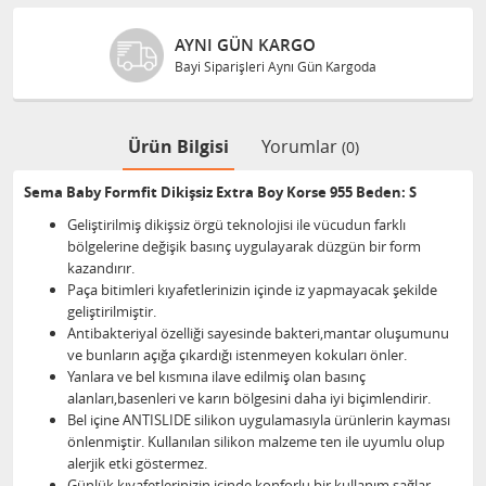
AYNI GÜN KARGO
Bayi Siparişleri Aynı Gün Kargoda
Ürün Bilgisi
Yorumlar
(0)
Sema Baby Formfit Dikişsiz Extra Boy Korse 955 Beden: S
Geliştirilmiş dikişsiz örgü teknolojisi ile vücudun farklı
bölgelerine değişik basınç uygulayarak düzgün bir form
kazandırır.
Paça bitimleri kıyafetlerinizin içinde iz yapmayacak şekilde
geliştirilmiştir.
Antibakteriyal özelliği sayesinde bakteri,mantar oluşumunu
ve bunların açığa çıkardığı istenmeyen kokuları önler.
Yanlara ve bel kısmına ilave edilmiş olan basınç
alanları,basenleri ve karın bölgesini daha iyi biçimlendirir.
Bel içine ANTISLIDE silikon uygulamasıyla ürünlerin kayması
önlenmiştir. Kullanılan silikon malzeme ten ile uyumlu olup
alerjik etki göstermez.
Günlük kıyafetlerinizin içinde konforlu bir kullanım sağlar.