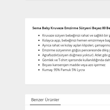
Sema Baby Kruvaze Emzirme Sütyeni Beyaz 80 B
Kruvaze sütyen bebeğinizi rahat ve sağlıklı bir
Kolayca açıp, bebeğinizi hemen emzirmeye başla
Ayrıca rahat ve kolay açılan klipsleri, çamaşırı
Emzirme sütyeninin göğüs penceresinde dikiş 
Agrafsızdır(sütyen düğmesi yoktur). Atlet gibi gi
Gömlek ve T-shirt içerisinde kullanıldığında da
Boyası kanserojen madde veya azo içermez
Kumaş: 95% Pamuk 5% Lycra
Benzer Ürünler