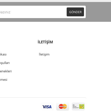
GÖNDER
İLETİŞİM
tikası
İletişim
şulları
nekleri
şmesi