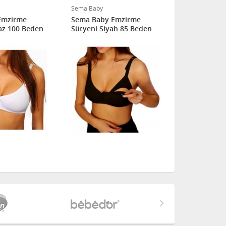
Sema Baby
Sema Baby
Emzirme
Sema Baby Emzirme
Sema Baby 
az 100 Beden
Sütyeni Siyah 85 Beden
Emzirme Sü
100 Beden