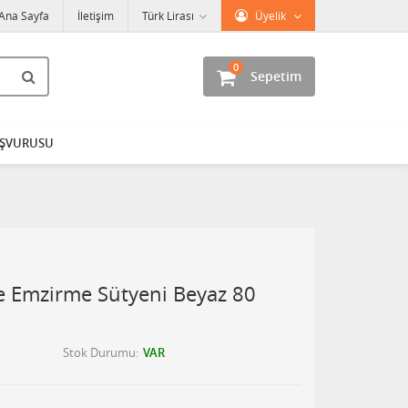
Ana Sayfa
İletişim
Türk Lirası
Üyelik
0
Sepetim
AŞVURUSU
 Emzirme Sütyeni Beyaz 80
Stok Durumu
VAR