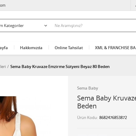
com
ayfa
Hakkımızda
Online Tahsilat
XML & FRANCHISE B
leri
Sema Baby Kruvaze Emzirme Sütyeni Beyaz 80 Beden
Sema Baby
Sema Baby Kruvaze
Beden
Ürün Kodu
8682476853872