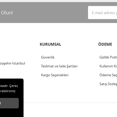
 Olun!
KURUMSAL
ÖDEME
Güvenlik
Gizlilik Poli
Ataşehir-İstanbul
Teslimat ve İade Şartları
Kullanım Ko
Kargo Seçenekleri
Ödeme Seçe
Satış Sözle
ktadır. Çerez
rebilirsiniz.
t
klıdır.