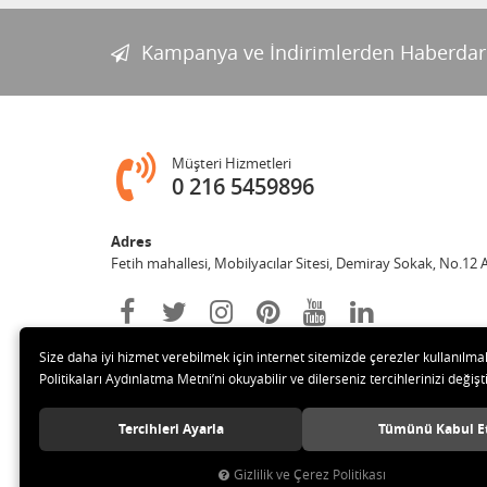
Kampanya ve İndirimlerden Haberdar
Müşteri Hizmetleri
0 216 5459896
Adres
Fetih mahallesi, Mobilyacılar Sitesi, Demiray Sokak, No.12 
Size daha iyi hizmet verebilmek için internet sitemizde çerezler kullanılma
Politikaları Aydınlatma Metni’ni okuyabilir ve dilerseniz tercihlerinizi değişti
Tercihleri Ayarla
Tümünü Kabul E
© 2020 Leylek Mağazacılık Hizmetleri Ltd. Şti. Tüm hakları sa
Gizlilik ve Çerez Politikası