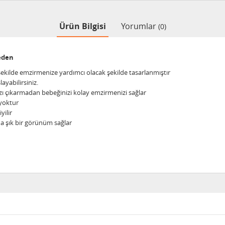
Ürün Bilgisi
Yorumlar
(0)
eden
 şekilde emzirmenize yardımcı olacak şekilde tasarlanmıştır
yabilirsiniz.
nızı çıkarmadan bebeğinizi kolay emzirmenizi sağlar
yoktur
yilir
ha şık bir görünüm sağlar