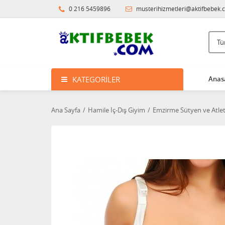
0 216 5459896
musterihizmetleri@aktifbebek.
KATEGORILER
Anas
Ana Sayfa
Hamile İç-Dış Giyim
Emzirme Sütyen ve Atlet