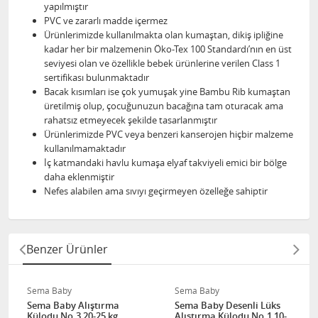
yapılmıştır
PVC ve zararlı madde içermez
Ürünlerimizde kullanılmakta olan kumaştan, dikiş ipliğine
kadar her bir malzemenin Öko-Tex 100 Standardı’nın en üst
seviyesi olan ve özellikle bebek ürünlerine verilen Class 1
sertifikası bulunmaktadır
Bacak kısımları ise çok yumuşak yine Bambu Rib kumaştan
üretilmiş olup, çocuğunuzun bacağına tam oturacak ama
rahatsız etmeyecek şekilde tasarlanmıştır
Ürünlerimizde PVC veya benzeri kanserojen hiçbir malzeme
kullanılmamaktadır
İç katmandaki havlu kumaşa elyaf takviyeli emici bir bölge
daha eklenmiştir
Nefes alabilen ama sıvıyı geçirmeyen özelleğe sahiptir
Benzer Ürünler
Sema Baby
Sema Baby
Sema Baby Alıştırma
Sema Baby Desenli Lüks
Külodu No.3 20-25 kg
Alıştırma Külodu No.1 10-