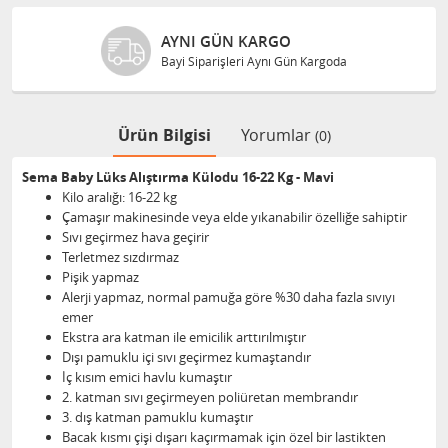
AYNI GÜN KARGO
Bayi Siparişleri Aynı Gün Kargoda
Ürün Bilgisi
Yorumlar
(0)
Sema Baby Lüks Alıştırma Külodu 16-22 Kg - Mavi
Kilo aralığı: 16-22 kg
Çamaşır makinesinde veya elde yıkanabilir özelliğe sahiptir
Sıvı geçirmez hava geçirir
Terletmez sızdırmaz
Pişik yapmaz
Alerji yapmaz, normal pamuğa göre %30 daha fazla sıvıyı
emer
Ekstra ara katman ile emicilik arttırılmıştır
Dışı pamuklu içi sıvı geçirmez kumaştandır
İç kısım emici havlu kumaştır
2. katman sıvı geçirmeyen poliüretan membrandır
3. dış katman pamuklu kumaştır
Bacak kısmı çişi dışarı kaçırmamak için özel bir lastikten