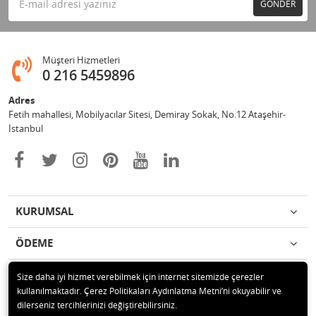
GÖNDER
Müşteri Hizmetleri
0 216 5459896
Adres
Fetih mahallesi, Mobilyacılar Sitesi, Demiray Sokak, No.12 Ataşehir-
İstanbul
KURUMSAL
ÖDEME
İLETİŞİM
Size daha iyi hizmet verebilmek için internet sitemizde çerezler
kullanılmaktadır. Çerez Politikaları Aydınlatma Metni’ni okuyabilir ve
dilerseniz tercihlerinizi değiştirebilirsiniz.
© 2020 Leylek Mağazacılık Hizmetleri Ltd. Şti. Tüm hakları saklıdır.