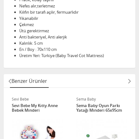
Nefes alır,terletmez
Kılıfın bir tarafı açılır, fermuarlıdır
Yıkanabilir
Çekmez
Ütü gerektirmez
Anti bakteriyel, Anti alerjik
Kalınlık: 5 cm
En / Boy : 70x110 cm
Üretim Yeri: Türkiye (Baby Travel Cot Mattress)
Benzer Ürünler
Sevi Bebe
Sema Baby
Sevi Bebe My Kıtty Anne
Sema Baby Oyun Parkı
Bebek Minderi
Yatağı Minderi 65x95cm