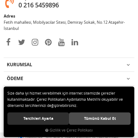
0 216 5459896
Adres
Fetih mahallesi, Mobilyacılar Sitesi, Demiray Sokak, No.12 Ataşehir-
İstanbul
KURUMSAL
ÖDEME
İLETİŞİM
Size daha iyi hizmet verebilmek için internet sitemizde çerezler
kullanılmaktadır. Çerez Politikaları Aydınlatma Metni’ni okuyabilir ve
dilerseniz tercihlerinizi değiştirebilirsiniz.
© 2020 Leylek Mağazacılık Hizmetleri Ltd. Şti. Tüm hakları saklıdır.
Tercihleri Ayarla
Tümünü Kabul Et
Gizlilik ve Çerez Politikası
®
Hipotenüs
Yeni Nesil E-Ticaret Sistemleri ile Hazırlanmıştır.