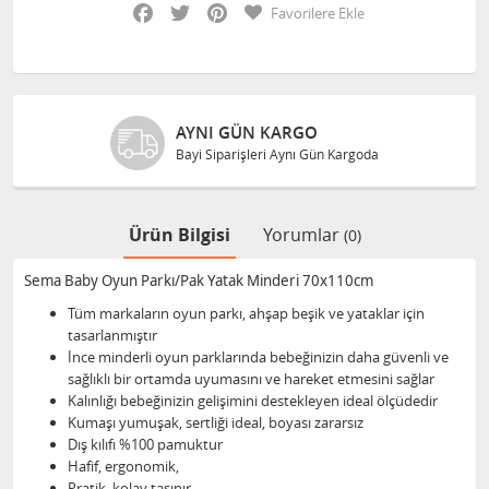
Facebook
Twitter
Pinterest
Favorilere Ekle
AYNI GÜN KARGO
Bayi Siparişleri Aynı Gün Kargoda
Ürün Bilgisi
Yorumlar
(0)
Sema Baby Oyun Parkı/Pak Yatak Minderi 70x110cm
Tüm markaların oyun parkı, ahşap beşik ve yataklar için
tasarlanmıştır
İnce minderli oyun parklarında bebeğinizin daha güvenli ve
sağlıklı bir ortamda uyumasını ve hareket etmesini sağlar
Kalınlığı bebeğinizin gelişimini destekleyen ideal ölçüdedir
Kumaşı yumuşak, sertliği ideal, boyası zararsız
Dış kılıfı %100 pamuktur
Hafif, ergonomik,
Pratik, kolay taşınır