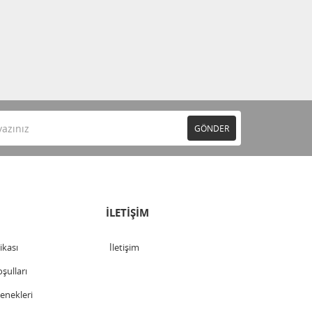
GÖNDER
İLETİŞİM
tikası
İletişim
şulları
nekleri