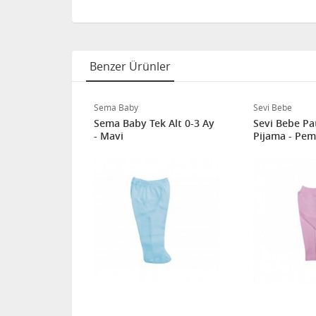
Benzer Ürünler
Sema Baby
Sevi Bebe
ikli Tek Alt
Sema Baby Tek Alt 0-3 Ay
Sevi Bebe Pat
- Mavi
Pijama - Pem