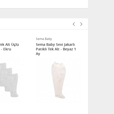
Sema Baby
Sema Baby
ek Alt Üçlü
Sema Baby Sevi Jakarlı
Sema Baby 
 - Ekru
Patikli Tek Alt - Beyaz 1
Patikli Tek A
Ay