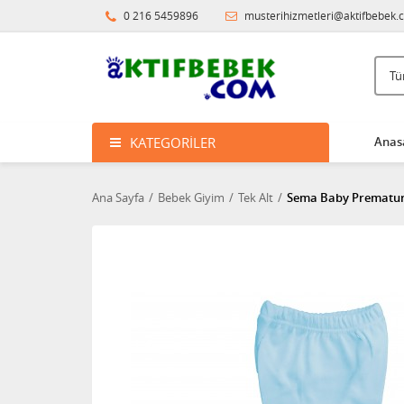
0 216 5459896
musterihizmetleri@aktifbebek.
KATEGORILER
Anas
Ana Sayfa
Bebek Giyim
Tek Alt
Sema Baby Premature 