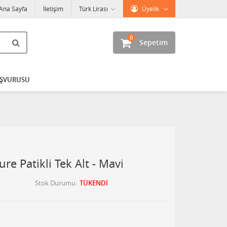
Ana Sayfa
İletişim
Türk Lirası
Üyelik
0
Sepetim
AŞVURUSU
e Patikli Tek Alt - Mavi
Stok Durumu
TÜKENDİ