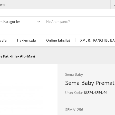
com
ayfa
Hakkımızda
Online Tahsilat
XML & FRANCHISE B
Patikli Tek Alt - Mavi
Sema Baby
Sema Baby Prematur
Ürün Kodu
8682476854794
SEMA1256