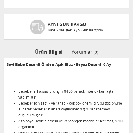
AYNI GÜN KARGO
Bayi Siparişleri Aynı Gün Kargoda
Ürün Bilgisi
Yorumlar
(0)
Sevi Bebe Desenli Önden Açık Bluz - Beyaz Desenli 6 Ay
Bebeklerin hassas cildi için %100 pamuk interlok kumaştan
yapılmıştır
Bebekler için sağlık ve rahatlık çok çok önemlidir, bu göz önüne
alınarak bebeklerin anakucağındaymış gibi rahat etmesi
düşünülmüştür
Azo boya, Toxic element ve kansorojen maddeler içermez, %100
organiktir
Önden açık ergonomik yapısıyla rahatça giydirilip çıkartılabilir