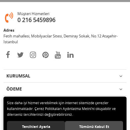
Müşteri Hizmetleri
0 216 5459896
Adres
Fetih mahallesi, Mobilyacılar Sitesi, Demiray Sokak, No.12 Ataşehir-
İstanbul
KURUMSAL
ÖDEME
İLETİŞİM
Size daha iyi hizmet verebilmek için internet sitemizde çerezler
kullanılmaktadır. Çerez Politikaları Aydınlatma Metni’ni okuyabilir ve
dilerseniz tercihlerinizi değiştirebilirsiniz.
© 2020 Leylek Mağazacılık Hizmetleri Ltd. Şti. Tüm hakları saklıdır.
Tercihleri Ayarla
Tümünü Kabul Et