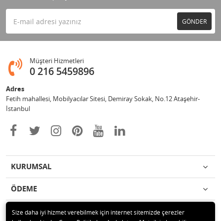
GÖNDER
Müşteri Hizmetleri
0 216 5459896
Adres
Fetih mahallesi, Mobilyacılar Sitesi, Demiray Sokak, No.12 Ataşehir-
İstanbul
KURUMSAL
ÖDEME
İLETİŞİM
Size daha iyi hizmet verebilmek için internet sitemizde çerezler