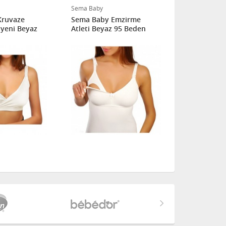
Sema Baby
Sema Baby
Kruvaze
Sema Baby Emzirme
Sema Baby D
yeni Beyaz
Atleti Beyaz 95 Beden
Emzirme Sü
Beden