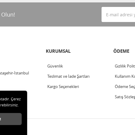
 Olun!
KURUMSAL
ÖDEME
Güvenlik
Gizlilik Poli
Ataşehir-İstanbul
Teslimat ve İade Şartları
Kullanım Ko
Kargo Seçenekleri
Ödeme Seçe
Satış Sözle
ktadır. Çerez
rebilirsiniz.
t
klıdır.