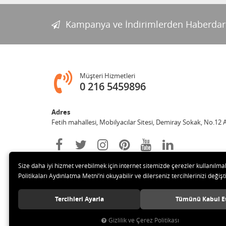
Kampanya ve İndirimlerden Haberdar
Müşteri Hizmetleri
0 216 5459896
Adres
Fetih mahallesi, Mobilyacılar Sitesi, Demiray Sokak, No.12 
Size daha iyi hizmet verebilmek için internet sitemizde çerezler kullanılma
Politikaları Aydınlatma Metni’ni okuyabilir ve dilerseniz tercihlerinizi değişti
Tercihleri Ayarla
Tümünü Kabul E
© 2020 Leylek Mağazacılık Hizmetleri Ltd. Şti. Tüm hakları sa
Gizlilik ve Çerez Politikası