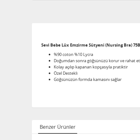
Sevi Bebe Lüx Emzirme Sütyeni (Nursing Bra) 75
%90 coton %10 Lycra
Doğumdan sonra göğsünüzü korur ve rahat etm
Kolay açılıp kapanan kopçasıyla pratiktir
Özel Destekli
Göğsünüzün formda kamasını sağlar
Benzer Ürünler