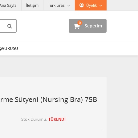
Ana Sayfa
İletişim
Türk Lirası
Üyelik
0
Sepetim
AŞVURUSU
irme Sütyeni (Nursing Bra) 75B
Stok Durumu
TÜKENDİ