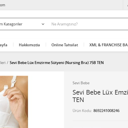
com
ayfa
Hakkımızda
Online Tahsilat
XML & FRANCHISE B
leri
Sevi Bebe Lüx Emzirme Sütyeni (Nursing Bra) 75B TEN
Sevi Bebe
Sevi Bebe Lüx Emz
TEN
Ürün Kodu
8692241008246