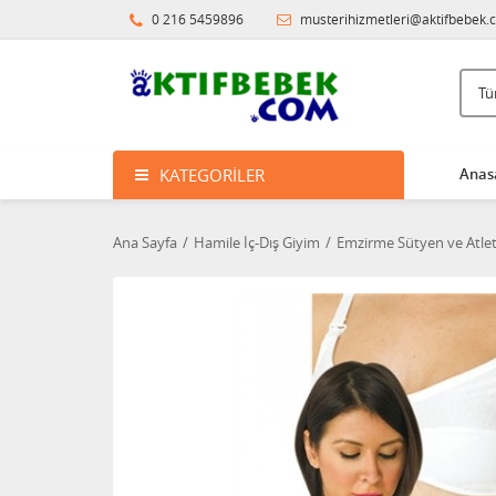
0 216 5459896
musterihizmetleri@aktifbebek.
KATEGORILER
Anas
Ana Sayfa
Hamile İç-Dış Giyim
Emzirme Sütyen ve Atlet