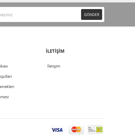
GÖNDER
İLETİŞİM
tikası
İletişim
şulları
nekleri
şmesi