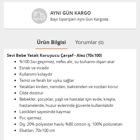
AYNI GÜN KARGO
Bayi Siparişleri Aynı Gün Kargoda
Ürün Bilgisi
Yorumlar
(0)
Sevi Bebe Yatak Koruyucu Çarşaf - Alez (70x100)
%100 Sıvı geçirmez, nefes alır, su buharını dışarı atar
Esnek ve incedir
Kullanımı kolaydır
Temiz ve ferah bir uyku sağlar
Yatakları kirden, nemden, bakteriden ve tozdan korur.
Cilde dosttur
Bebekler, çocuklar, yaşlı ve hastalar için evde, kreşte,
hastanelerde, huzur evlerinde güvenle kullanılabilir
Lastikleri sayesinde kaymaz
Pvc içermez.
Dış: 20% polyester havlu %80 cotton iç: 100% poliüretan
Ebatları: 70x100 cm