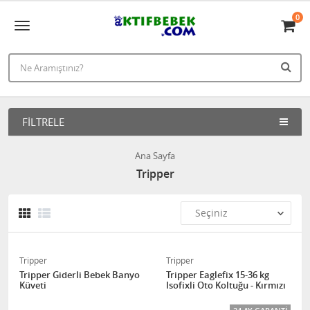
0
FILTRELE
Ana Sayfa
Tripper
Tripper
Tripper
Tripper Giderli Bebek Banyo
Tripper Eaglefix 15-36 kg
Küveti
Isofixli Oto Koltuğu - Kırmızı