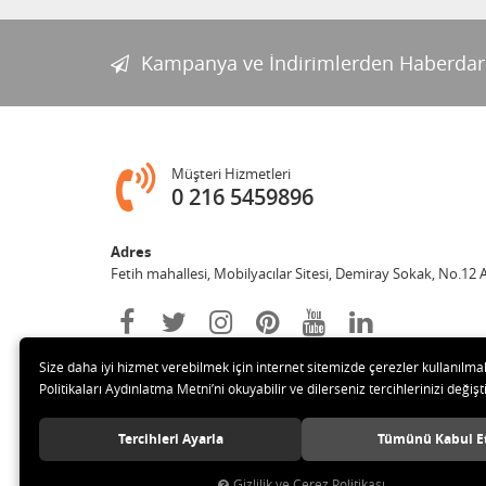
Kampanya ve İndirimlerden Haberdar
Müşteri Hizmetleri
0 216 5459896
Adres
Fetih mahallesi, Mobilyacılar Sitesi, Demiray Sokak, No.12 
Size daha iyi hizmet verebilmek için internet sitemizde çerezler kullanılma
Politikaları Aydınlatma Metni’ni okuyabilir ve dilerseniz tercihlerinizi değişti
Tercihleri Ayarla
Tümünü Kabul E
© 2020 Leylek Mağazacılık Hizmetleri Ltd. Şti. Tüm hakları sa
Gizlilik ve Çerez Politikası