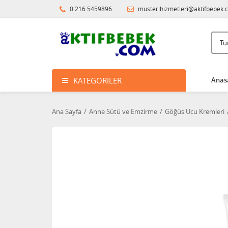
0 216 5459896
musterihizmetleri@aktifbebek.
KATEGORILER
Anas
Ana Sayfa
Anne Sütü ve Emzirme
Göğüs Ucu Kremleri