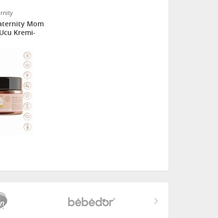
rnity
aternity Mom
Ucu Kremi-