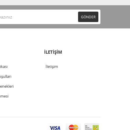
GÖNDER
İLETİŞİM
tikası
İletişim
şulları
nekleri
şmesi