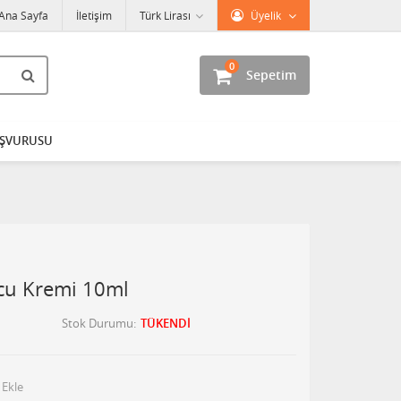
Ana Sayfa
İletişim
Türk Lirası
Üyelik
0
Sepetim
AŞVURUSU
u Kremi 10ml
Stok Durumu
TÜKENDİ
 Ekle