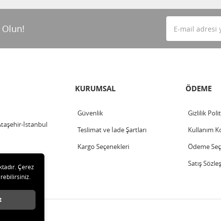
 Olun!
KURUMSAL
ÖDEME
Güvenlik
Gizlilik Poli
Ataşehir-İstanbul
Teslimat ve İade Şartları
Kullanım Ko
Kargo Seçenekleri
Ödeme Seçe
Satış Sözle
ktadır. Çerez
rebilirsiniz.
t
klıdır.