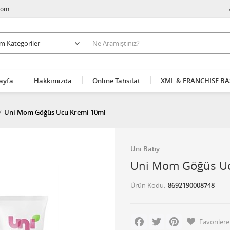
com
ayfa
Hakkımızda
Online Tahsilat
XML & FRANCHISE B
Uni Mom Göğüs Ucu Kremi 10ml
Uni Baby
Uni Mom Göğüs Uc
Ürün Kodu
8692190008748
Facebook
Twitter
Pinterest
Favorilere