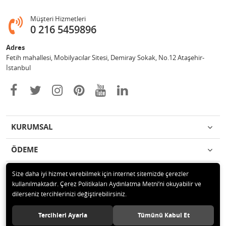
Müşteri Hizmetleri
0 216 5459896
Adres
Fetih mahallesi, Mobilyacılar Sitesi, Demiray Sokak, No.12 Ataşehir-
İstanbul
KURUMSAL
ÖDEME
İLETİŞİM
Size daha iyi hizmet verebilmek için internet sitemizde çerezler
kullanılmaktadır. Çerez Politikaları Aydınlatma Metni’ni okuyabilir ve
dilerseniz tercihlerinizi değiştirebilirsiniz.
© 2020 Leylek Mağazacılık Hizmetleri Ltd. Şti. Tüm hakları saklıdır.
Tercihleri Ayarla
Tümünü Kabul Et