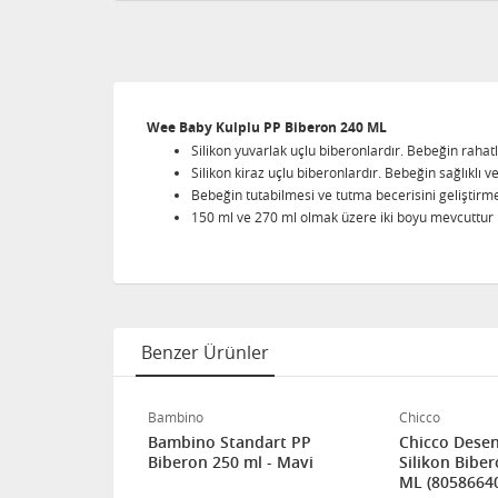
Wee Baby Kulplu PP Biberon 240 ML
Silikon yuvarlak uçlu biberonlardır. Bebeğin rahatl
Silikon kiraz uçlu biberonlardır. Bebeğin sağlıklı 
Bebeğin tutabilmesi ve tutma becerisini geliştirmes
150 ml ve 270 ml olmak üzere iki boyu mevcuttur
Benzer Ürünler
Bambino
Chicco
ral PP
Bambino Standart PP
Chicco Desen
n 250 ml -
Biberon 250 ml - Mavi
Silikon Biber
ML (8058664