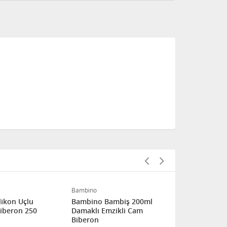
Bambino
Baby Time
likon Uçlu
Bambino Bambiş 200ml
Baby Time S
Biberon 250
Damaklı Emzikli Cam
Geniş Ağız 
Biberon
- 150ml