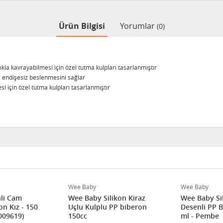
Ürün Bilgisi
Yorumlar
(0)
ıkla kavrayabilmesi için özel tutma kulpları tasarlanmıştır
ve endişesiz beslenmesini sağlar
i için özel tutma kulpları tasarlanmıştır
Wee Baby
Wee Baby
li Cam
Wee Baby Silikon Kiraz
Wee Baby Si
on Kız - 150
Uçlu Kulplu PP biberon
Desenli PP 
009619)
150cc
ml - Pembe