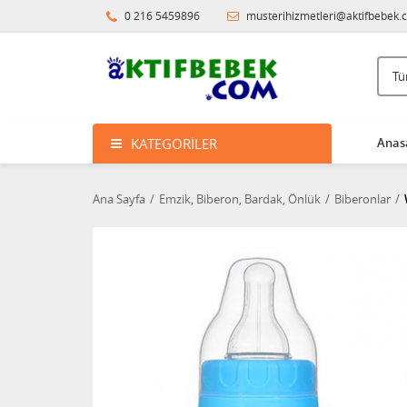
0 216 5459896
musterihizmetleri@aktifbebek.
KATEGORILER
Anas
Ana Sayfa
Emzik, Biberon, Bardak, Önlük
Biberonlar