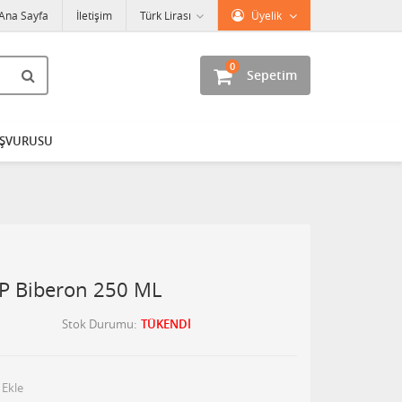
Ana Sayfa
İletişim
Türk Lirası
Üyelik
0
Sepetim
AŞVURUSU
P Biberon 250 ML
Stok Durumu
TÜKENDİ
 Ekle