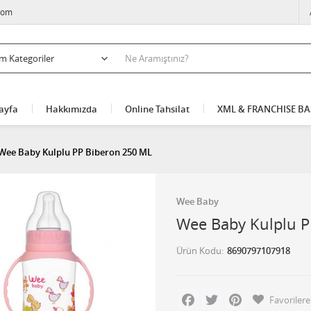
com
ayfa
Hakkımızda
Online Tahsilat
XML & FRANCHISE B
Wee Baby Kulplu PP Biberon 250 ML
Wee Baby
Wee Baby Kulplu P
Ürün Kodu
8690797107918
Facebook
Twitter
Pinterest
Favorilere