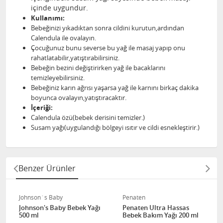
içinde uygundur.
Kullanımı:
Bebeğinizi yıkadıktan sonra cildini kurutun,ardından
Calendula ile ovalayın.
Çocuğunuz bunu severse bu yağ ile masaj yapıp onu
rahatlatabilir,yatıştırabilirsiniz.
Bebeğin bezini değiştirirken yağ ile bacaklarını
temizleyebilirsiniz.
Bebeğiniz karın ağrısı yaşarsa yağ ile karnını birkaç dakika
boyunca ovalayın,yatıştıracaktır.
İçeriği:
Calendula özü(bebek derisini temizler.)
Susam yağı(uygulandığı bölgeyi ısıtır ve cildi esnekleştirir.)
Benzer Ürünler
Johnson´s Baby
Penaten
Johnson's Baby Bebek Yağı
Penaten Ultra Hassas
500 ml
Bebek Bakım Yağı 200 ml