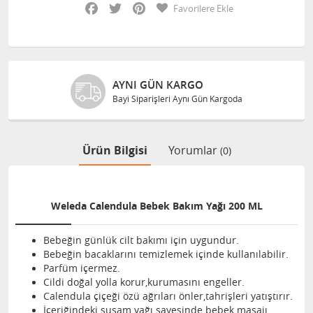
Facebook
Twitter
Pinterest
Favorilere Ekle
AYNI GÜN KARGO
Bayi Siparişleri Aynı Gün Kargoda
Ürün Bilgisi
Yorumlar
(0)
Weleda Calendula Bebek Bakım Yağı 200 ML
Bebeğin günlük cilt bakımı için uygundur.
Bebeğin bacaklarını temizlemek içinde kullanılabilir.
Parfüm içermez.
Cildi doğal yolla korur,kurumasını engeller.
Calendula çiçeği özü ağrıları önler,tahrişleri yatıştırır.
İçeriğindeki susam yağı sayesinde bebek masajı