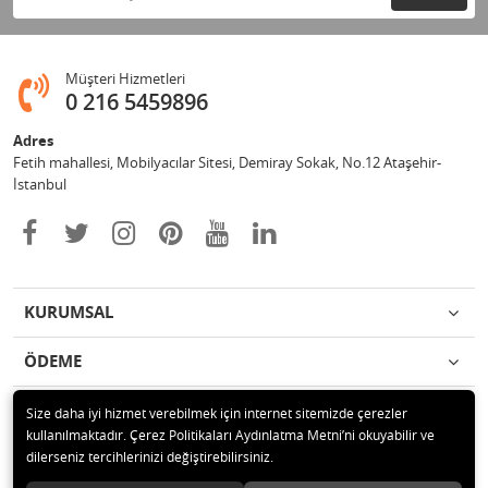
Müşteri Hizmetleri
0 216 5459896
Adres
Fetih mahallesi, Mobilyacılar Sitesi, Demiray Sokak, No.12 Ataşehir-
İstanbul
KURUMSAL
ÖDEME
İLETİŞİM
Size daha iyi hizmet verebilmek için internet sitemizde çerezler
kullanılmaktadır. Çerez Politikaları Aydınlatma Metni’ni okuyabilir ve
dilerseniz tercihlerinizi değiştirebilirsiniz.
© 2020 Leylek Mağazacılık Hizmetleri Ltd. Şti. Tüm hakları saklıdır.