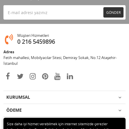
GÖNDER
Müşteri Hizmetleri
0 216 5459896
Adres
Fetih mahallesi, Mobilyacılar Sitesi, Demiray Sokak, No.12 Ataşehir-
İstanbul
KURUMSAL
ÖDEME
İLETİŞİM
Size daha iyi hizmet verebilmek için internet sitemizde çerezler