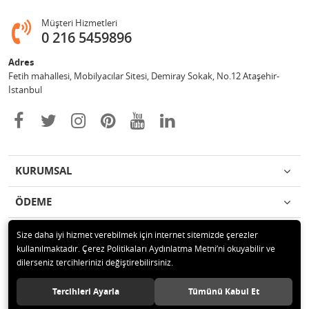
Müşteri Hizmetleri
0 216 5459896
Adres
Fetih mahallesi, Mobilyacılar Sitesi, Demiray Sokak, No.12 Ataşehir-
İstanbul
KURUMSAL
ÖDEME
İLETİŞİM
Size daha iyi hizmet verebilmek için internet sitemizde çerezler
kullanılmaktadır. Çerez Politikaları Aydınlatma Metni’ni okuyabilir ve
dilerseniz tercihlerinizi değiştirebilirsiniz.
© 2020 Leylek Mağazacılık Hizmetleri Ltd. Şti. Tüm hakları saklıdır.
Tercihleri Ayarla
Tümünü Kabul Et