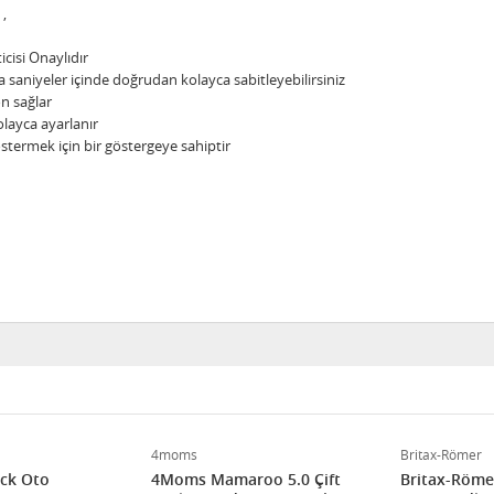
 ,
cisi Onaylıdır
a saniyeler içinde doğrudan kolayca sabitleyebilirsiniz
n sağlar
olayca ayarlanır
stermek için bir göstergeye sahiptir
4moms
Britax-Römer
ock Oto
4Moms Mamaroo 5.0 Çift
Britax-Römer