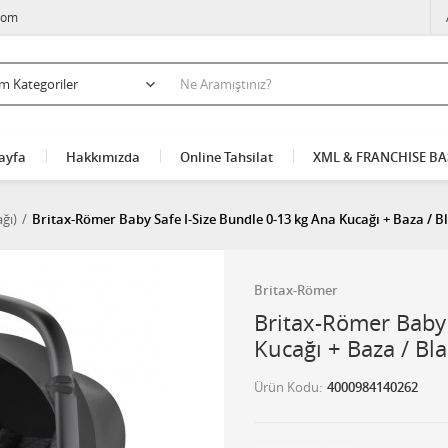
com
ayfa
Hakkımızda
Online Tahsilat
XML & FRANCHISE B
ğı)
Britax-Römer Baby Safe I-Size Bundle 0-13 kg Ana Kucağı + Baza / B
Britax-Römer
Britax-Römer Baby 
Kucağı + Baza / Bl
Ürün Kodu
4000984140262