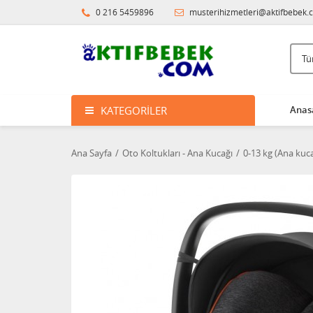
0 216 5459896
musterihizmetleri@aktifbebek.
KATEGORILER
Anas
Ana Sayfa
Oto Koltukları - Ana Kucağı
0-13 kg (Ana kuca