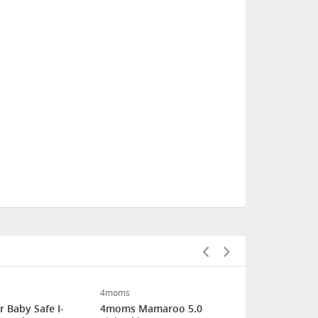
4moms
Britax-Römer
 Baby Safe I-
4moms Mamaroo 5.0
Britax - Rö