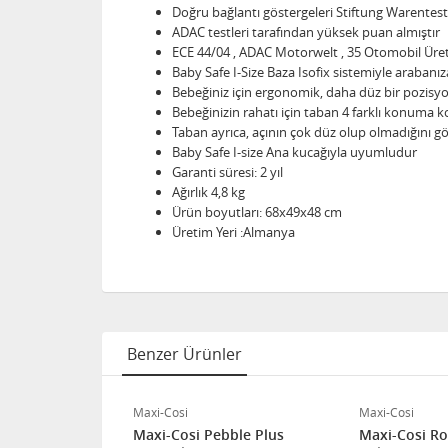
Doğru bağlantı göstergeleri Stiftung Warentest
ADAC testleri tarafından yüksek puan almıştır
ECE 44/04 , ADAC Motorwelt , 35 Otomobil Üreti
Baby Safe I-Size Baza Isofix sistemiyle arabanız
Bebeğiniz için ergonomik, daha düz bir pozisyo
Bebeğinizin rahatı için taban 4 farklı konuma k
Taban ayrıca, açının çok düz olup olmadığını gö
Baby Safe I-size Ana kucağıyla uyumludur
Garanti süresi: 2 yıl
Ağırlık 4,8 kg
Ürün boyutları: 68x49x48 cm
Üretim Yeri :Almanya
Benzer Ürünler
Maxi-Cosi
Maxi-Cosi
roo 5.0
Maxi-Cosi Pebble Plus
Maxi-Cosi R