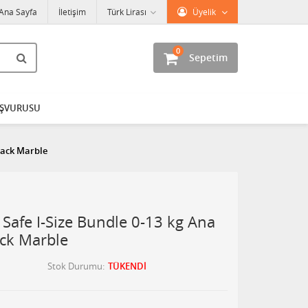
Ana Sayfa
İletişim
Türk Lirası
Üyelik
0
Sepetim
AŞVURUSU
lack Marble
Safe I-Size Bundle 0-13 kg Ana
ack Marble
Stok Durumu
TÜKENDİ