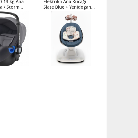
0-13 kg Ana
Elektrikli Ana Kucağı -
Isofix Base
a / Storm
Slate Blue + Yenidoğan
Destek Pedi