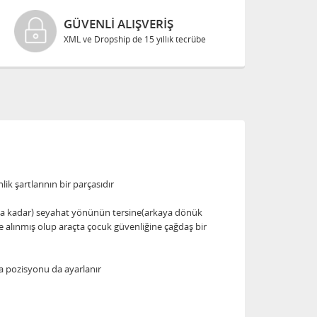
GÜVENLI ALIŞVERIŞ
XML ve Dropship de 15 yıllık tecrübe
k şartlarının bir parçasıdır
na kadar) seyahat yönünün tersine(arkaya dönük
ne alınmış olup araçta çocuk güvenliğine çağdaş bir
ma pozisyonu da ayarlanır