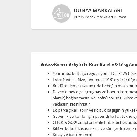
DÜNYA MARKALARI
Bütün Bebek Markaları Burada
Britax-Römer Baby Safe I-Size Bundle 0-13 kg Ana
Yeni araba koltuğu regülasyonu ECE R129 (i-Size
I-size Nedir? I-Size, Temmuz 2013’te yürürlüğe 
Bu düzenleme kaza anında bebeğin maksimum g
Düzenlemeyle gelişmiş baş ve boyun koruması
olarak) bağlanmasını ve Isofix’i zorunlu kılmak
yaklaşım getirilmiştir
Ek parça çıkarılabilir ve koltuk başlığının yük
Güvenlik ve konfor için patentli lie-flat tekno
CLICK & GO® adaptörleri ile Britax bebek araba
Kılıf ve koltuk kasası ılık su ve sünger ile temizl
Kolay ve basit montaj