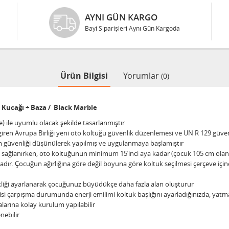
AYNI GÜN KARGO
Bayi Siparişleri Aynı Gün Kargoda
Ürün Bilgisi
Yorumlar
(0)
 Kucağı + Baza / Black Marble​
) ile uyumlu olacak şekilde tasarlanmıştır
giren Avrupa Birliği yeni oto koltuğu güvenlik düzenlemesi ve UN R 129 güvenli
üvenliği düşünülerek yapılmış ve uygulanmaya başlamıştır
 sağlanırken, oto koltuğunun minimum 15’inci aya kadar (çocuk 105 cm ola
tadır. Çocuğun ağırlığına göre değil boyuna göre koltuk seçilmesi çerçeve içi
sekliği ayarlanarak çocuğunuz büyüdükçe daha fazla alan oluşturur
lojisi çarpışma durumunda enerji emilimi koltuk başlığını ayarladığınızda, yat
larına kolay kurulum yapılabilir
enebilir