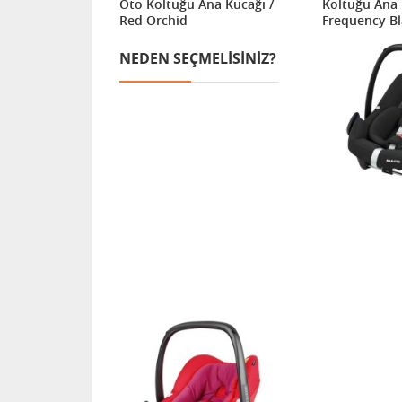
 Kucağı -
Oto Koltuğu Ana Kucağı /
Koltuğu Ana 
Red Orchid
Frequency Bl
NEDEN SEÇMELISINIZ?