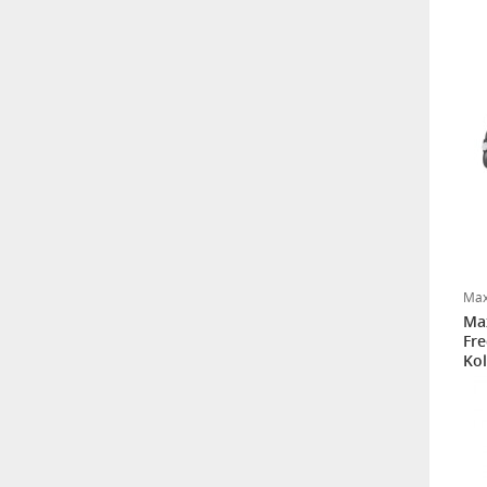
Pierre Cardin Bornoz Seti -
Ekru
Sema Baby Eko Banyo
Küvet Filesi
8682476853070
Pierre Cardin Bebek Banyo
Küvet Filesi
Max
Max
Fre
Kol
Safety Vatuzlu Bebek Dikiz
Aynası
Pierre Cardin Maxi Bebek
Reflü Yatağı