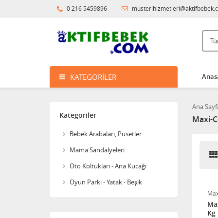
Yıkama Filesi
0 216 5459896
musterihizmetleri@aktifbebek.
Sozzy Toys Neşeli Banyo
Oyuncakları Sevimli
Hayvanlar 5'li
KATEGORILER
Anas
Sema Baby Yatak Cibinliği
Ana Sayf
Kategoriler
Maxi-C
Pierre Cardin Bornoz Seti -
Bebek Arabaları, Pusetler
Ekru
Mama Sandalyeleri
Oto Koltukları - Ana Kucağı
Sema Baby Eko Banyo
Küvet Filesi
Oyun Parkı - Yatak - Beşik
8682476853070
Max
Max
Pierre Cardin Bebek Banyo