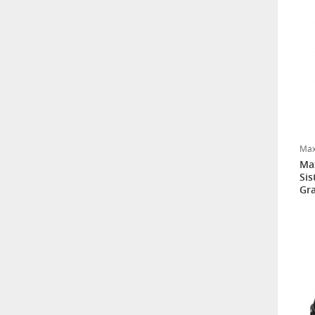
Pierre Cardin 3'lü Çamaşır
Yıkama Filesi
Sozzy Toys Neşeli Banyo
Oyuncakları Sevimli
Hayvanlar 5'li
Max
Max
Sema Baby Yatak Cibinliği
Sis
Gra
Pierre Cardin Bornoz Seti -
Ekru