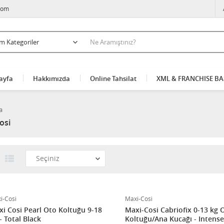
com
ayfa
Hakkımızda
Online Tahsilat
XML & FRANCHISE B
a
osi
i-Cosi
Maxi-Cosi
i Cosi Pearl Oto Koltuğu 9-18
Maxi-Cosi Cabriofix 0-13 kg 
Kg - Total Black
Koltuğu/Ana Kucağı - Intens