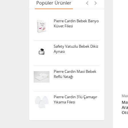
Küvet Filesi
Popüler Ürünler
Safety Vatuzlu Bebek Dikiz
Aynası
Pierre Cardin Maxi Bebek
Reflü Yatağı
Pierre Cardin 3'lü Çamaşır
Yıkama Filesi
Max
Sozzy Toys Neşeli Banyo
Max
Oyuncakları Sevimli
Ara
Hayvanlar 5'li
Oto
Sema Baby Yatak Cibinliği