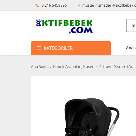
0 216 5459896
musterihizmetleri@aktifbebek.
KATEGORILER
Anas
Ana Sayfa
Bebek Arabaları, Pusetler
Travel Sistem (Ar