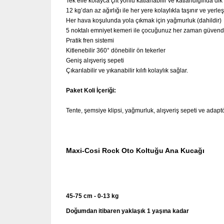
Tek elle kolayca çift yönlü katlanabilir ve katlandığında dik 
12 kg’dan az ağırlığı ile her yere kolaylıkla taşınır ve yerleşti
Her hava koşulunda yola çıkmak için yağmurluk (dahildir)
5 noktalı emniyet kemeri ile çocuğunuz her zaman güvend
Pratik fren sistemi
Kitlenebilir 360° dönebilir ön tekerler
Geniş alışveriş sepeti
Çıkarılabilir ve yıkanabilir kılıfı kolaylık sağlar.
Paket Koli İçeriği:
Tente, şemsiye klipsi, yağmurluk, alışveriş sepeti ve adaptör
Maxi-Cosi Rock Oto Koltuğu Ana Kucağı
45-75 cm - 0-13 kg
Doğumdan itibaren yaklaşık 1 yaşına kadar