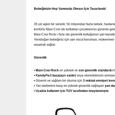
Bebeğinizin Hep Yanınızda Olması İçin Tasarlandı!
35 yılı aşkın bir süredir, 50 milyondan fazla bebek, hastane
konforlu Maxi-Cosi oto koltukları çocuklarınızı güvenle gel
Maxi-Cosi Rock i-Size oto güvenlik koltuğunun yan kanatla
Yenidoğan bebeğiniz için yan vücut koruması, mükemmel bir
seyahati sağlar.
Güvenlik
•
Maxi-Cosi Rock
en yüksek ve
son güvenlik standardı i-
•
FamilyFix3 baza(ayrı satılır)
veya otomobilinizin emniyet
• Güvenli ve sağlam bir oturma için
3 noktalı emniyet kem
• Yan darbelere karşı en yüksek güvenlik sağlayan
yan da
•
Uçakta kullanım için TUV tarafından onaylanmıştır.