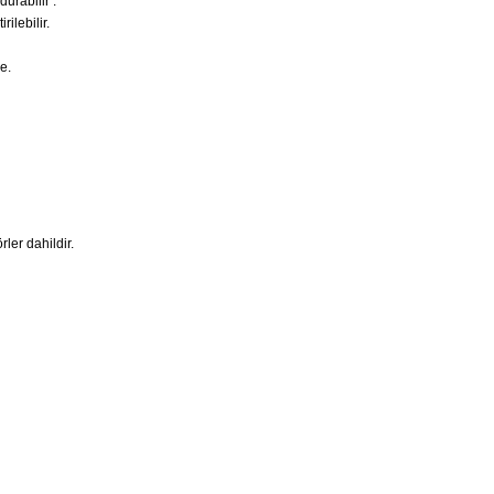
durabilir .
rilebilir.
e.
ler dahildir.