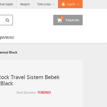
Ana Sayfa
İletişim
Türk Lirası
Üyelik
0
Sepetim
AŞVURUSU
ential Black
Rock Travel Sistem Bebek
 Black
Stok Durumu
TÜKENDİ