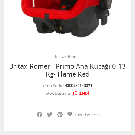
Britax-Römer
Britax-Römer - Primo Ana Kucağı 0-13
Kg- Flame Red
Ürün Kodu
4000984140071
Stok Durumu
TÜKENDİ
Facebook
Twitter
Pinterest
Favorilere Ekle