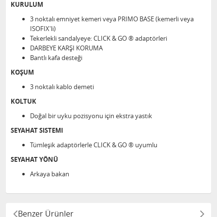
KURULUM
3 noktalı emniyet kemeri veya PRIMO BASE (kemerli veya
ISOFIX'li)
Tekerlekli sandalyeye: CLICK & GO ® adaptörleri
DARBEYE KARŞI KORUMA
Bantlı kafa desteği
KOŞUM
3 noktalı kablo demeti
KOLTUK
Doğal bir uyku pozisyonu için ekstra yastık
SEYAHAT SISTEMI
Tümleşik adaptörlerle CLICK & GO ® uyumlu
SEYAHAT YÖNÜ
Arkaya bakan
Benzer Ürünler