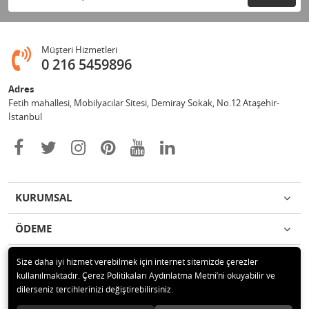
Müşteri Hizmetleri
0 216 5459896
Adres
Fetih mahallesi, Mobilyacılar Sitesi, Demiray Sokak, No.12 Ataşehir-
İstanbul
KURUMSAL
ÖDEME
İLETİŞİM
Size daha iyi hizmet verebilmek için internet sitemizde çerezler
kullanılmaktadır. Çerez Politikaları Aydınlatma Metni’ni okuyabilir ve
dilerseniz tercihlerinizi değiştirebilirsiniz.
© 2020 Leylek Mağazacılık Hizmetleri Ltd. Şti. Tüm hakları saklıdır.